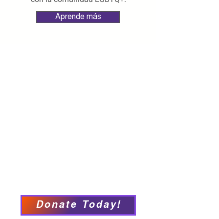
Aprende más
Home
About
Employment Opportunities
Programs & Services
Connect with PFY
Ways to Give
Events
Privacy Policy
Accessibility Statement
Donate Today!